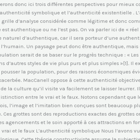
serons donc ici trois différentes perspectives pour mieux 
’authenticité symbolique et l’authenticité existentielle . L
grille d’analyse considérée comme légitime et donc comme
st authentique ou ne l’est pas. On va parler ici de « réel »
naturel d’authentique, car il sera porteur d’une authentic
ar l’humain. Un paysage peut donc être authentique, mais 
pulation serait de se baser sur le progrès technique : « L
ns d’autres styles de vie plus purs et plus simples »[1]. I
t pousser la population, pour des raisons économiques évi
s exacerbée. MacCanell oppose à cette authenticité objectiv
de la culture qu’il visite va facilement se laisser leurrer.
istinction entre le vrai et le faux. Notons cependant que le
fois, l’image et l’imitation bien conçues sont beaucoup 
 Ces grottes sont des reproductions exactes des grottes ori
 agencements et le soin apporté à ces attractions en font 
e vrai et le faux L’authenticité symbolique Nous l’avons vu,
logique. Cette théorie constructiviste assume la subjectivi