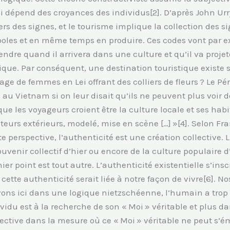
ui dépend des croyances des individus[2]. D’après John Urr
vers des signes, et le tourisme implique la collection des s
oles et en même temps en produire. Ces codes vont par ex
tendre quand il arrivera dans une culture et qu’il va proje
que. Par conséquent, une destination touristique existe s
ge de femmes en Lei offrant des colliers de fleurs ? Le Pér
ore au Vietnam si on leur disait qu’ils ne peuvent plus voi
e les voyageurs croient être la culture locale et ses habi
teurs extérieurs, modelé, mise en scène […] »[4]. Selon F
e perspective, l’authenticité est une création collective. 
uvenir collectif d’hier ou encore de la culture populaire d
rnier point est tout autre. L’authenticité existentielle s’
ette authenticité serait liée à notre façon de vivre[6]. No
ons ici dans une logique nietzschéenne, l’humain a trop l
vidu est à la recherche de son « Moi » véritable et plus 
ctive dans la mesure où ce « Moi » véritable ne peut s’ém