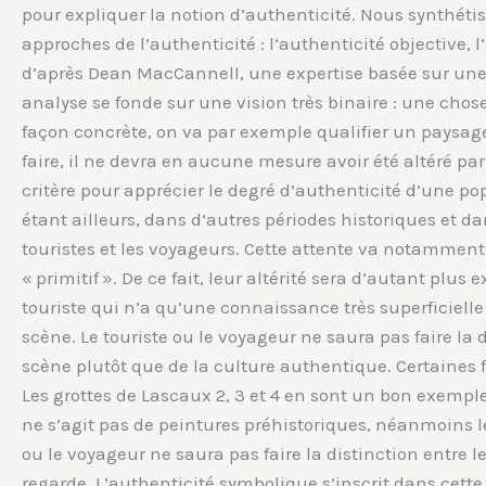
pour expliquer la notion d’authenticité. Nous synthéti
approches de l’authenticité : l’authenticité objective, l
d’après Dean MacCannell, une expertise basée sur une 
analyse se fonde sur une vision très binaire : une chose e
façon concrète, on va par exemple qualifier un paysage 
faire, il ne devra en aucune mesure avoir été altéré p
critère pour apprécier le degré d’authenticité d’une po
étant ailleurs, dans d’autres périodes historiques et da
touristes et les voyageurs. Cette attente va notammen
« primitif ». De ce fait, leur altérité sera d’autant plu
touriste qui n’a qu’une connaissance très superficielle 
scène. Le touriste ou le voyageur ne saura pas faire la d
scène plutôt que de la culture authentique. Certaines 
Les grottes de Lascaux 2, 3 et 4 en sont un bon exemple.
ne s’agit pas de peintures préhistoriques, néanmoins les
ou le voyageur ne saura pas faire la distinction entre l
regarde. L’authenticité symbolique s’inscrit dans cette 