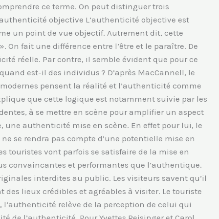
comprendre ce terme. On peut distinguer trois
’authenticité objective L’authenticité objective est
 un point de vue objectif. Autrement dit, cette
. On fait une différence entre l’être et le paraître. De
ité réelle. Par contre, il semble évident que pour ce
quand est-il des individus ? D’après MacCannell, le
es modernes pensent la réalité et l’authenticité comme
l explique que cette logique est notamment suivie par les
dentes, à se mettre en scène pour amplifier un aspect
e, une authenticité mise en scène. En effet pour lui, le
 Il ne se rendra pas compte d’une potentielle mise en
s touristes vont parfois se satisfaire de la mise en
plus convaincantes et performantes que l’authentique.
ginales interdites au public. Les visiteurs savent qu’il
des lieux crédibles et agréables à visiter. Le touriste
 l’authenticité relève de la perception de celui qui
té de l’authenticité. Pour Yvettes Reisinger et Carol