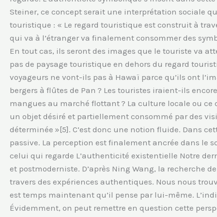
Steiner, ce concept serait une interprétation sociale q
touristique : « Le regard touristique est construit à tra
qui va à l’étranger va finalement consommer des symb
En tout cas, ils seront des images que le touriste va at
pas de paysage touristique en dehors du regard touristi
voyageurs ne vont-ils pas à Hawaï parce qu’ils ont l’ima
bergers à flûtes de Pan ? Les touristes iraient-ils enc
mangues au marché flottant ? La culture locale ou ce qu
un objet désiré et partiellement consommé par des visi
déterminée »[5]. C’est donc une notion fluide. Dans cett
passive. La perception est finalement ancrée dans le so
celui qui regarde L’authenticité existentielle Notre de
et postmoderniste. D’après Ning Wang, la recherche de c
travers des expériences authentiques. Nous nous trouv
est temps maintenant qu’il pense par lui-même. L’indi
Évidemment, on peut remettre en question cette perspe