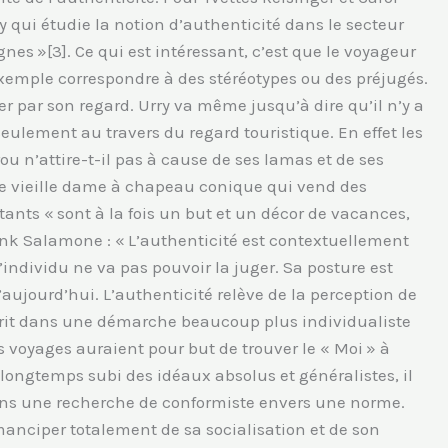
y qui étudie la notion d’authenticité dans le secteur
ignes »[3]. Ce qui est intéressant, c’est que le voyageur
emple correspondre à des stéréotypes ou des préjugés.
ter par son regard. Urry va même jusqu’à dire qu’il n’y a
eulement au travers du regard touristique. En effet les
ou n’attire-t-il pas à cause de ses lamas et de ses
r de vieille dame à chapeau conique qui vend des
tants « sont à la fois un but et un décor de vacances,
rank Salamone : « L’authenticité est contextuellement
L’individu ne va pas pouvoir la juger. Sa posture est
’aujourd’hui. L’authenticité relève de la perception de
inscrit dans une démarche beaucoup plus individualiste
s voyages auraient pour but de trouver le « Moi » à
ongtemps subi des idéaux absolus et généralistes, il
dans une recherche de conformiste envers une norme.
anciper totalement de sa socialisation et de son