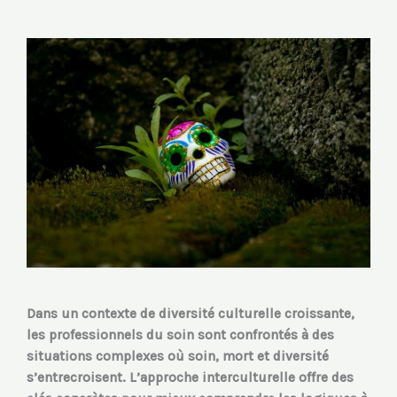
b
e
a
o
d
g
o
i
r
k
n
a
m
Dans un contexte de diversité culturelle croissante,
les professionnels du soin sont confrontés à des
situations complexes où soin, mort et diversité
s’entrecroisent. L’approche interculturelle offre des