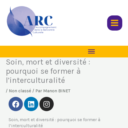
Aller
au
contenu
Soin, mort et diversité :
pourquoi se former à
l’interculturalité
/
Non classé
/ Par
Manon BINET
F
L
I
a
i
n
c
n
s
Soin, mort et diversité : pourquoi se former à
e
k
t
l’interculturalité