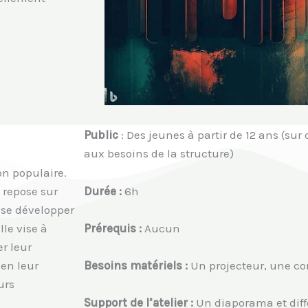
Public
: Des jeunes à partir de 12 ans (sur
aux besoins de la structure)
n populaire.
Durée :
6h
 repose sur
 se développer
le vise à
Prérequis :
Aucun
r leur
 en leur
Besoins matériels :
Un projecteur, une co
urs
Support de l’atelier :
Un diaporama et diffé