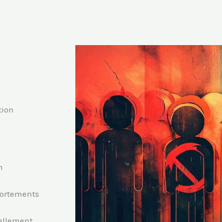
tion
n
portements
iellement