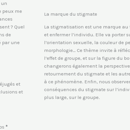
à un
je peux me
La marque du stigmate
nances
sent ? Quel
La stigmatisation est une marque au f
ns de
et enfermer l’individu. Elle va porter s
é par une
l’orientation sexuelle, la couleur de 
morphologie… Ce thème invite à réfléch
l’effet de groupe, et sur la figure du 
changerons également la perspective
retournement du stigmate et les autre
à ce phénomène. Enfin, nous observer
réjugés et
conséquences du stigmate sur l’indi
clusions et
plus large, sur le groupe.
os
*