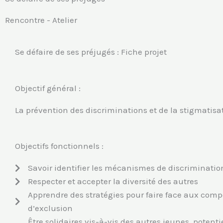
e
k
t
b
e
a
Rencontre - Atelier
o
d
g
o
i
r
k
n
a
Se défaire de ses préjugés : Fiche projet
m
Objectif général :
La prévention des discriminations et de la stigmatisa
Objectifs fonctionnels :
Savoir identifier les mécanismes de discriminatio
Respecter et accepter la diversité des autres
Apprendre des stratégies pour faire face aux com
d’exclusion
Être solidaires vis-à-vis des autres jeunes, potent