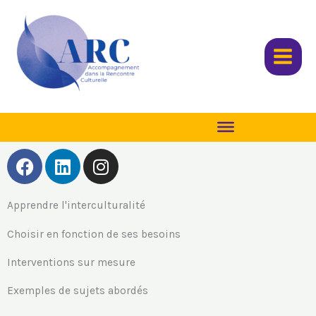
Aller
au
contenu
F
L
I
a
i
n
c
n
s
Apprendre l'interculturalité
e
k
t
b
e
a
Choisir en fonction de ses besoins
o
d
g
o
i
r
Interventions sur mesure
k
n
a
Exemples de sujets abordés
m